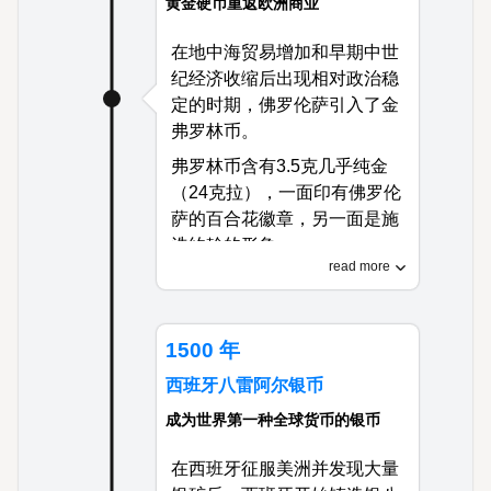
黄金硬币重返欧洲商业
在地中海贸易增加和早期中世
纪经济收缩后出现相对政治稳
定的时期，佛罗伦萨引入了金
弗罗林币。
弗罗林币含有3.5克几乎纯金
（24克拉），一面印有佛罗伦
萨的百合花徽章，另一面是施
洗约翰的形象。
read more
这种广受信任的硬币彻底改变
了整个欧洲和地中海的国际商
业，促成了大规模银行业务和
1500 年
复杂金融工具的发展，同时启
西班牙八雷阿尔银币
发了包括威尼斯杜卡特在内的
类似金币的创立。
成为世界第一种全球货币的银币
在西班牙征服美洲并发现大量