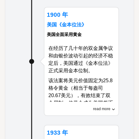
定性，促进了英国工业扩张和
国际贸易主导地位，最终启发
1900 年
大多数主要经济体采用类似的
美国《金本位法》
金本位制。
美国全面采用黄金
在经历了几十年的双金属争议
和由银价波动引起的经济不稳
定后，美国通过《金本位法》
正式采用金本位制。
该法案将美元价值固定为25.8
格令黄金（相当于每盎司
20.67美元），有效结束了双
金属制，使黄金成为美国货币
read more
的唯一标准。
这项立法创造了货币稳定，推
动了美国工业扩张和作为全球
1933 年
经济强国的崛起，同时使美国