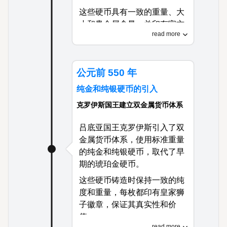
这些硬币具有一致的重量、大
小和贵金属含量，并印有官方
read more
政府徽章，保证其真实性和价
值。
这一创新彻底改变了商业，创
公元前 550 年
造了一种可携带、可分割且值
纯金和纯银硬币的引入
得信赖的交换媒介，迅速传播
到整个地中海世界。
克罗伊斯国王建立双金属货币体系
吕底亚国王克罗伊斯引入了双
金属货币体系，使用标准重量
的纯金和纯银硬币，取代了早
期的琥珀金硬币。
这些硬币铸造时保持一致的纯
度和重量，每枚都印有皇家狮
子徽章，保证其真实性和价
值。
read more