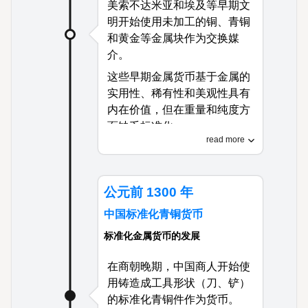
美索不达米亚和埃及等早期文
明开始使用未加工的铜、青铜
和黄金等金属块作为交换媒
介。
这些早期金属货币基于金属的
实用性、稀有性和美观性具有
内在价值，但在重量和纯度方
面缺乏标准化。
read more
这一创新标志着从纯粹的物物
交换系统向更复杂的贸易网络
的重要转变，使交易能够跨越
公元前 1300 年
更远距离并在不同文化群体之
中国标准化青铜货币
间进行。
标准化金属货币的发展
在商朝晚期，中国商人开始使
用铸造成工具形状（刀、铲）
的标准化青铜件作为货币。