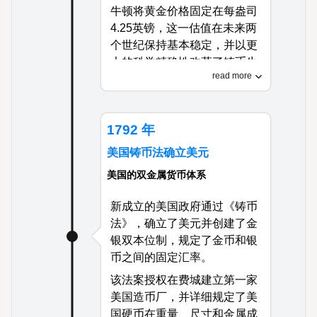
牛顿将黄金价格固定在每盎司
4.25英镑，这一估值在未来两
个世纪保持基本稳定，并以更
大的科学精确性改革了铸币生
read more
产。
这一体系创造了前所未有的货
币稳定，推动了英国商业和工
1792 年
业革命，同时确立了英镑作为
美国铸币法确立美元
世界主要储备货币的地位。
美国的双金属货币体系
新成立的美国政府通过《铸币
法》，确立了美元并创建了金
银双本位制，规定了金币和银
币之间的固定汇率。
该法案授权在费城建立第一家
美国造币厂，并详细规定了美
国硬币在重量、尺寸和金属成