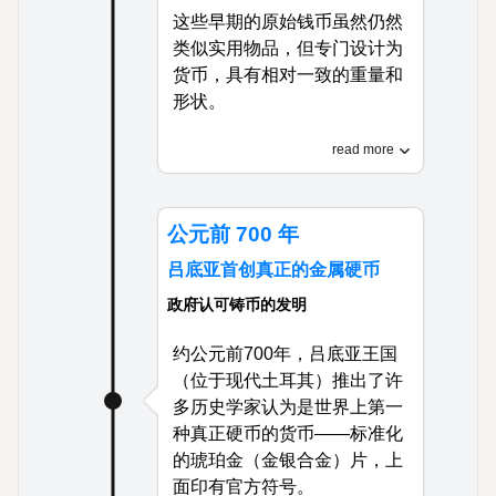
这些早期的原始钱币虽然仍然
类似实用物品，但专门设计为
货币，具有相对一致的重量和
形状。
这一创新建立了世界上最早的
read more
标准化货币系统之一，促进了
整个中国的贸易，并为未来货
币发展奠定了基础。
公元前 700 年
吕底亚首创真正的金属硬币
政府认可铸币的发明
约公元前700年，吕底亚王国
（位于现代土耳其）推出了许
多历史学家认为是世界上第一
种真正硬币的货币——标准化
的琥珀金（金银合金）片，上
面印有官方符号。