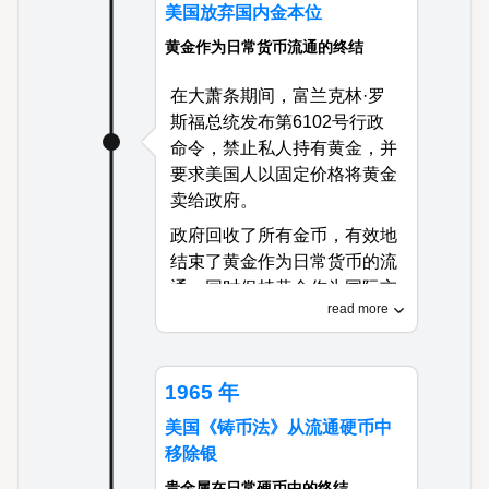
美国放弃国内金本位
与国际金本位制下的其他主要
经济体保持一致。
黄金作为日常货币流通的终结
在大萧条期间，富兰克林·罗
斯福总统发布第6102号行政
命令，禁止私人持有黄金，并
要求美国人以固定价格将黄金
卖给政府。
政府回收了所有金币，有效地
结束了黄金作为日常货币的流
通，同时保持黄金作为国际交
read more
易的支持。
这一戏剧性转变使美联储有更
大灵活性扩大货币供应以对抗
1965 年
通货紧缩，标志着贵金属在美
美国《铸币法》从流通硬币中
国直接作为日常货币流通时代
移除银
的结束。
贵金属在日常硬币中的终结