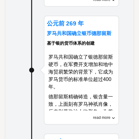
这一创新奠定了在未来两千年
主导货币体系的金银标准基
础，并影响了古代世界各地的
公元前 269 年
铸币。
罗马共和国确立银币德那留斯
基于银的货币体系的创建
罗马共和国确立了银德那留斯
硬币，在军费开支增加和地中
海贸易繁荣的背景下，它成为
罗马货币的标准单位超过400
年。
德那留斯精确铸造，银含量一
致，上面刻有罗马神祇肖像，
后来则是政治人物形象，为货
read more
币上的政治图像设立了先例。
这种备受信任的货币促进了扩
张中的罗马世界经济一体化，