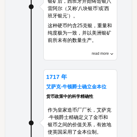
银矿后，西班牙开始铸造银八
雷阿尔（又称'八块银币'或'西
班牙银元'）。
这种硬币约含25克银，重量和
纯度极为一致，并以美洲银矿
前所未有的数量生产。
这种可靠的银币成为世界上第
read more
一种真正的全球货币，被欧
洲、亚洲、美洲和非洲广泛接
受，并成为包括美元在内的许
1717 年
多后来货币的模型。
艾萨克·牛顿爵士确立金本位
货币政策中的科学精确性
作为皇家造币厂厂长，艾萨克
·牛顿爵士精确定义了金币和
银币之间的价值关系，有效地
使英国采用了金本位制。