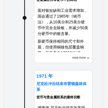
面对银短缺和工业需求增加，
国会通过了1965年《铸币
法》，从10美分和25美分硬
币中完全去除银，并减少50美
分硬币中的银含量。
新硬币保持相同的尺寸和外
观，但使用铜镍包层覆盖铜
芯，而不是自1792年以来一
read more
直定义美国铸币的银含量。
这项具有里程碑意义的立法完
成了从贵金属货币向代币铸币
1971 年
的过渡，硬币价值完全源于政
尼克松冲击结束布雷顿森林体
府法令而非内在金属价值。
系
货币与贵金属联系的最终切断
理查德·尼克松总统宣布美国