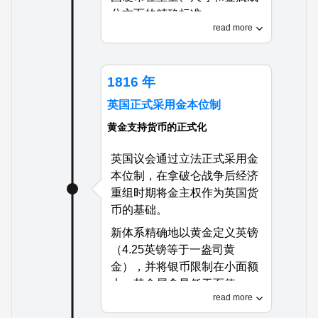
分方面的精确标准。
read more
这项立法创建了统一的国家货
币，取代了此前流通的各种殖
民地货币、外国硬币和私人银
1816 年
行票据，为美国的货币体系奠
英国正式采用金本位制
定了基础。
黄金支持货币的正式化
英国议会通过立法正式采用金
本位制，在拿破仑战争后经济
重组时期将金主权作为英国货
币的基础。
新体系精确地以黄金定义英镑
（4.25英镑等于一盎司黄
金），并将银币限制在小面额
上，其金属含量低于面值。
read more
这一货币体系提供了卓越的稳