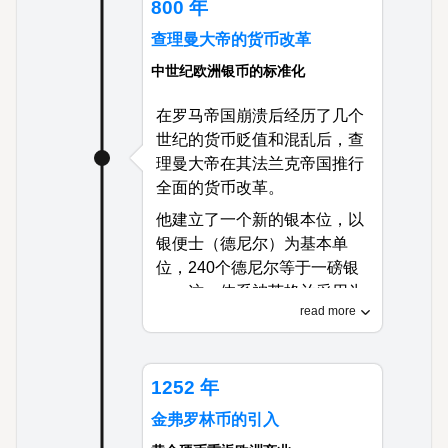
800 年
成为横跨欧洲、北非和亚洲部
查理曼大帝的货币改革
分地区的主要贸易货币。
中世纪欧洲银币的标准化
在罗马帝国崩溃后经历了几个
世纪的货币贬值和混乱后，查
理曼大帝在其法兰克帝国推行
全面的货币改革。
他建立了一个新的银本位，以
银便士（德尼尔）为基本单
位，240个德尼尔等于一磅银
——这一体系被英格兰采用为
read more
英镑、先令和便士的基础。
这些改革创造了货币稳定，促
进了中世纪欧洲的经济复兴，
1252 年
并建立了一个影响欧洲货币系
金弗罗林币的引入
统数个世纪的银本位。